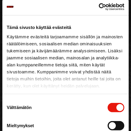
9. Rekisterin suojauksen
periaatteet
Tämä sivusto käyttää evästeitä
Rekisteritietoihin pääsee käsiksi ainoastaan
Käytämme evästeitä tarjoamamme sisällön ja mainosten
rekisterinpitäjä ja erikseen nimetyt henkilöt.
räätälöimiseen, sosiaalisen median ominaisuuksien
Ainoastaan nimetyillä henkilöillä on oikeus
tukemiseen ja kävijämäärämme analysoimiseen. Lisäksi
käsitellä ja ylläpitää rekisterin tietoja.
jaamme sosiaalisen median, mainosalan ja analytiikka-
Käyttäjiä sitoo vaitiolovelvollisuus.
alan kumppaneillemme tietoja siitä, miten käytät
sivustoamme. Kumppanimme voivat yhdistää näitä
Tietoverkko ja ATK-laitteet, joilla rekisteri
tietoja muihin tietoihin, joita olet antanut heille tai joita on
sijaitsee, on suojattu palomuurilla ja muin
kerätty, kun olet käyttänyt heidän palvelujaan.
teknisin toimenpitein. ATK-laitteet sijaitsevat
lukitussa ja valvotussa tilassa.
Suostumuksen
Välttämätön
valinta
10. Tarkastusoikeus
Mieltymykset
Jokaisella on pääsääntöisesti oikeus saada