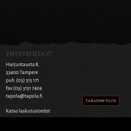
YHTEYSTIEDOT:
Harjuntausta 8,
33400 Tampere
puh. (03) 315 171
fax (03) 3151 7404
tapola@tapola.fi
Takaisin ylös
Katso laskutustiedot
SIVUT: