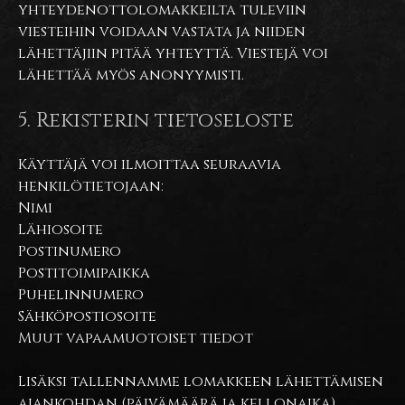
yhteydenottolomakkeilta tuleviin
viesteihin voidaan vastata ja niiden
lähettäjiin pitää yhteyttä. Viestejä voi
lähettää myös anonyymisti.
5. Rekisterin tietoseloste
Käyttäjä voi ilmoittaa seuraavia
henkilötietojaan:
Nimi
Lähiosoite
Postinumero
Postitoimipaikka
Puhelinnumero
Sähköpostiosoite
Muut vapaamuotoiset tiedot
Lisäksi tallennamme lomakkeen lähettämisen
ajankohdan (päivämäärä ja kellonaika).