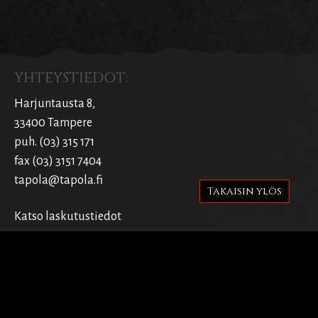
YHTEYSTIEDOT:
Harjuntausta 8,
33400 Tampere
puh. (03) 315 171
fax (03) 3151 7404
tapola@tapola.fi
Takaisin ylös
Katso laskutustiedot
SIVUT:
Etusivu
Tarina