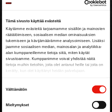
Ravintosisältö keskimäärin / 100 g
Tämä sivusto käyttää evästeitä
Energiaa
1026kJ/ 247 kcal
Käytämme evästeitä tarjoamamme sisällön ja mainosten
räätälöimiseen, sosiaalisen median ominaisuuksien
Rasva
20 g, josta tyydyttynyttä 7,6 g
tukemiseen ja kävijämäärämme analysoimiseen. Lisäksi
Hiilihydraatti
1,8 g, josta sokereita 0,8 g
jaamme sosiaalisen median, mainosalan ja analytiikka-
alan kumppaneillemme tietoja siitä, miten käytät
Proteiini
15 g
sivustoamme. Kumppanimme voivat yhdistää näitä
tietoja muihin tietoihin, joita olet antanut heille tai joita on
Suola
1,8 g
kerätty, kun olet käyttänyt heidän palvelujaan.
Suostumuksen
Välttämätön
valinta
Gluteeniton
Mieltymykset