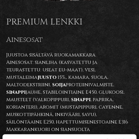
PREMIUM LENKKI
Ainesosat
Juustoa sisältävä ruokamakkara
Ainesosat: sianliha (kasvatettu ja
teurastettu: useat eu-maat), vesi,
mustaleima
juusto
15%,, kamara, suola,
maltodekstriini,
soija
proteiinivalmiste,
sinappi
jauhe, stabilointiaine E450, glukoosi,
mausteet (valkopippuri,
sinappi
, paprika,
korianteri), aromit (mustapippuri, cayenne,
muskottipähkinä, inkivääri, savu),
säilöntäaine E250, hapettumisenestoaine E316
Makkarankuori on siansuolta
Lihapitoisuus 61%