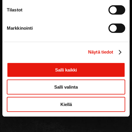
Laktoositon
Tilastot
Aito luonnonsuoli
Markkinointi
Näytä tiedot
Salli kaikki
Salli valinta
Kiellä