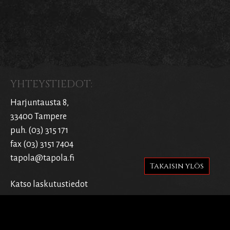
YHTEYSTIEDOT:
Harjuntausta 8,
33400 Tampere
puh. (03) 315 171
fax (03) 3151 7404
tapola@tapola.fi
Takaisin ylös
Katso laskutustiedot
SIVUT: